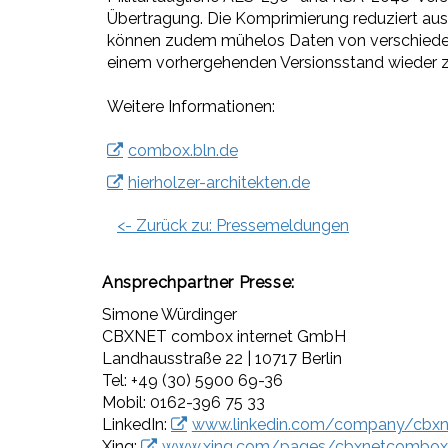
Übertragung. Die Komprimierung reduziert au
können zudem mühelos Daten von verschiedene
einem vorhergehenden Versionsstand wieder z
Weitere Informationen:
combox.bln.de
hierholzer-architekten.de
<- Zurück zu: Pressemeldungen
Ansprechpartner
Presse:
Simone Würdinger
CBXNET combox internet GmbH
Landhausstraße 22 | 10717 Berlin
Tel: +49 (30) 5900 69-36
Mobil: 0162-396 75 33
LinkedIn:
www.linkedin.com/company/cbxn
Xing:
www.xing.com/pages/cbxnetcombox