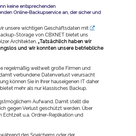
wenn keine entsprechenden
nden Online-Backupservice an, der sicher und
 wir unsere wichtigen Geschäftsdaten mit
 Backup-Storage von CBXNET bietet uns
olzer Architekten.
„Tatsächlich haben wir
ungslos und wir konnten unsere betriebliche
die regelmäßig weltweit große Firmen und
r damit verbundene Datenverlust verursacht
ung können Sie in Ihrer hauseigenen IT daher
bietet mehr als nur klassisches Backup.
gstmöglichem Aufwand. Damit stellt die
ich gegen Verlust geschützt werden. Über
Echtzeit u.a. Ordner-Replikation und
 während des Speicherns oder der