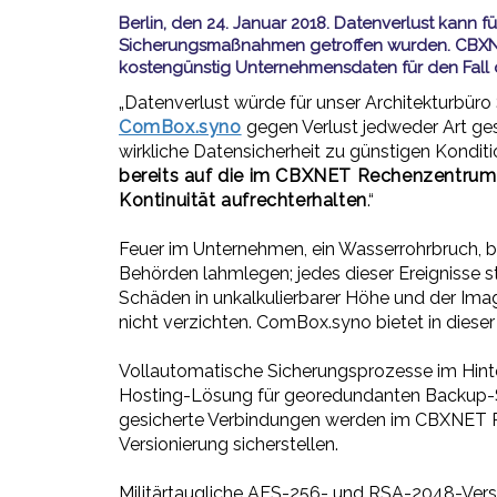
Berlin, den 24. Januar 2018. Datenverlust kan
Sicherungsmaßnahmen getroffen wurden. CBXNET
kostengünstig Unternehmensdaten für den Fall d
„Datenverlust würde für unser Architekturbür
ComBox.syno
gegen Verlust jedweder Art g
wirkliche Datensicherheit zu günstigen Konditio
bereits auf die im CBXNET Rechenzentrum
Kontinuität aufrechterhalten
.“
Feuer im Unternehmen, ein Wasserrohrbruch, be
Behörden lahmlegen; jedes dieser Ereignisse 
Schäden in unkalkulierbarer Höhe und der Imag
nicht verzichten. ComBox.syno bietet in diese
Vollautomatische Sicherungsprozesse im Hint
Hosting-Lösung für georedundanten Backup-Sto
gesicherte Verbindungen werden im CBXNET Rec
Versionierung sicherstellen.
Militärtaugliche AES-256- und RSA-2048-Versc