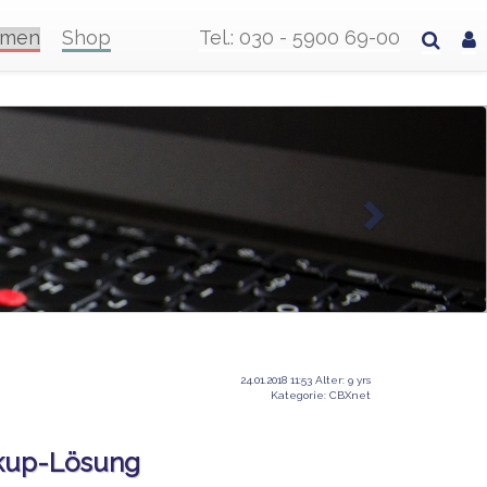
hmen
Shop
Tel.: 030 - 5900 69-00
24.01.2018 11:53 Alter: 9 yrs
Kategorie: CBXnet
ckup-Lösung