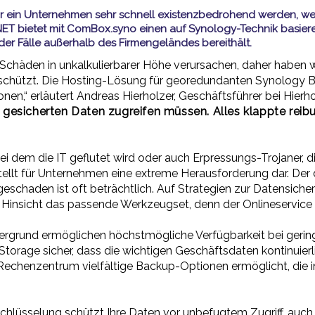
n für ein Unternehmen sehr schnell existenzbedrohend werden, 
 bietet mit ComBox.syno einen auf Synology-Technik basiere
er Fälle außerhalb des Firmengeländes bereithält.
o Schäden in unkalkulierbarer Höhe verursachen, daher haben
eschützt. Die Hosting-Lösung für georedundanten Synology
nen,“ erläutert Andreas Hierholzer, Geschäftsführer bei Hierh
 gesicherten Daten zugreifen müssen.
Alles klappte reib
i dem die IT geflutet wird oder auch Erpressungs-Trojaner, 
stellt für Unternehmen eine extreme Herausforderung dar. De
eschaden ist oft beträchtlich. Auf Strategien zur Datensicher
r Hinsicht das passende Werkzeugset, denn der Onlineservice 
ergrund ermöglichen höchstmögliche Verfügbarkeit bei gerin
rage sicher, dass die wichtigen Geschäftsdaten kontinuierl
henzentrum vielfältige Backup-Optionen ermöglicht, die in 
hlüsselung schützt Ihre Daten vor unbefugtem Zugriff, auch